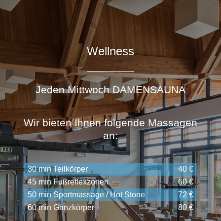
Wellness
Jeden Mittwoch DAMENSAUNA
Wir bieten Ihnen folgende Massagen
an:
30 min Teilkörper
40 €
45 min Fußreflexzonen
60 €
50 min Sportmassage / Hot Stone
72 €
60 min Ganzkörper
80 €