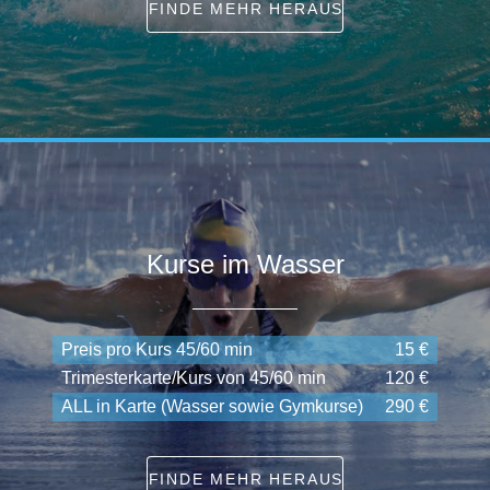
FINDE MEHR HERAUS
Kurse im Wasser
Preis pro Kurs 45/60 min
15 €
Trimesterkarte/Kurs von 45/60 min
120 €
ALL in Karte (Wasser sowie Gymkurse)
290 €
FINDE MEHR HERAUS