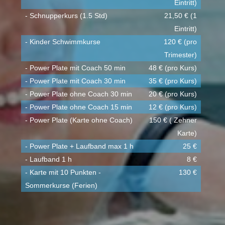
Eintritt)
- Schnupperkurs (1.5 Std)
21,50 € (1
Eintritt)
- Kinder Schwimmkurse
120 € (pro
Trimester)
- Power Plate mit Coach 50 min
48 € (pro Kurs)
- Power Plate mit Coach 30 min
35 € (pro Kurs)
- Power Plate ohne Coach 30 min
20 € (pro Kurs)
- Power Plate ohne Coach 15 min
12 € (pro Kurs)
- Power Plate (Karte ohne Coach)
150 € ( Zehner
Karte)
- Power Plate + Laufband max 1 h
25 €
- Laufband 1 h
8 €
- Karte mit 10 Punkten -
130 €
Sommerkurse (Ferien)