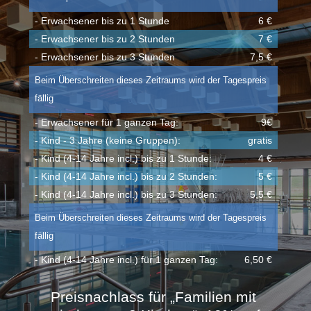
- Erwachsener bis zu 1 Stunde
6 €
- Erwachsener bis zu 2 Stunden
7 €
- Erwachsener bis zu 3 Stunden
7,5 €
Beim Überschreiten dieses Zeitraums wird der Tagespreis
fällig
- Erwachsener für 1 ganzen Tag:
9€
- Kind - 3 Jahre (keine Gruppen):
gratis
- Kind (4-14 Jahre incl.) bis zu 1 Stunde:
4 €
- Kind (4-14 Jahre incl.) bis zu 2 Stunden:
5 €
- Kind (4-14 Jahre incl.) bis zu 3 Stunden:
5,5 €
Beim Überschreiten dieses Zeitraums wird der Tagespreis
fällig
- Kind (4-14 Jahre incl.) für 1 ganzen Tag:
6,50 €
Preisnachlass für „Familien mit