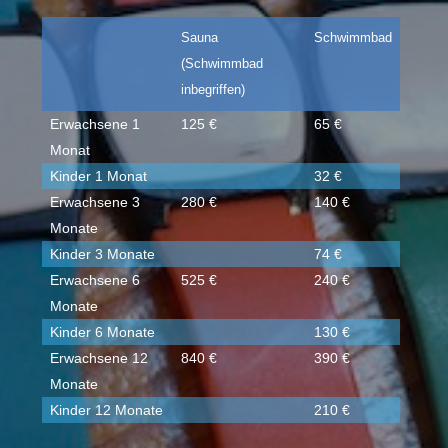
Sauna
Schwimmbad
(Schwimmbad
inbegriffen)
Erwachsene 1
125 €
65 €
Monat
Kinder 1 Monat
32 €
Erwachsene 3
280 €
140 €
Monate
Kinder 3 Monate
74 €
Erwachsene 6
525 €
240 €
Monate
Kinder 6 Monate
130 €
Erwachsene 12
840 €
390 €
Monate
Kinder 12 Monate
210 €