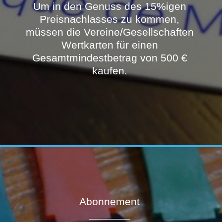
Um in den Genuss des 15%igen
Preisnachlasses zu kommen,
müssen die Vereine/Gesellschaften
Wertkarten für einen
Gesamtmindestbetrag von 500 €
kaufen.
Abonnement