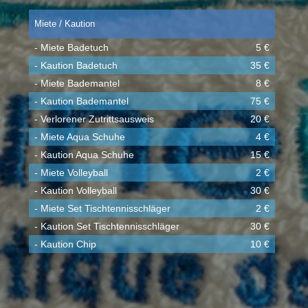
Miete / Kaution
- Miete Badetuch
5 €
- Kaution Badetuch
35 €
- Miete Bademantel
8 €
- Kaution Bademantel
75 €
- Verlorener Zutrittsausweis
20 €
- Miete Aqua Schuhe
4 €
- Kaution Aqua Schuhe
15 €
- Miete Volleyball
2 €
- Kaution Volleyball
30 €
- Miete Set Tischtennisschläger
2 €
- Kaution Set Tischtennisschläger
30 €
- Kaution Chip
10 €