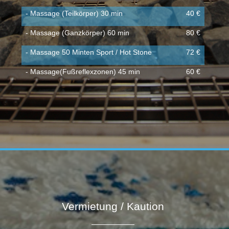
- Massage (Teilkörper) 30 min
40 €
- Massage (Ganzkörper) 60 min
80 €
- Massage 50 Minten Sport / Hot Stone
72 €
- Massage(Fußreflexzonen) 45 min
60 €
Vermietung / Kaution