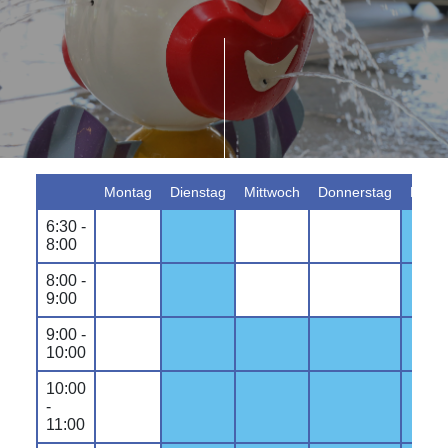
Montag
Dienstag
Mittwoch
Donnerstag
Freit
6:30 -
8:00
8:00 -
9:00
9:00 -
10:00
10:00
-
11:00