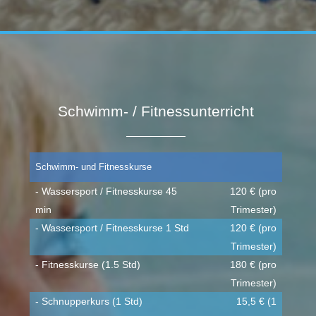
Schwimm- / Fitnessunterricht
Schwimm- und Fitnesskurse
- Wassersport / Fitnesskurse 45
120 € (pro
min
Trimester)
- Wassersport / Fitnesskurse 1 Std
120 € (pro
Trimester)
- Fitnesskurse (1.5 Std)
180 € (pro
Trimester)
- Schnupperkurs (1 Std)
15,5 € (1