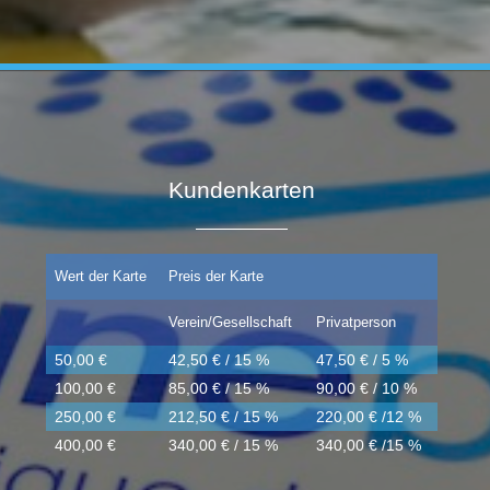
Kundenkarten
Wert der Karte
Preis der Karte
Verein/Gesellschaft
Privatperson
50,00 €
42,50 € / 15 %
47,50 € / 5 %
100,00 €
85,00 € / 15 %
90,00 € / 10 %
250,00 €
212,50 € / 15 %
220,00 € /12 %
400,00 €
340,00 € / 15 %
340,00 € /15 %