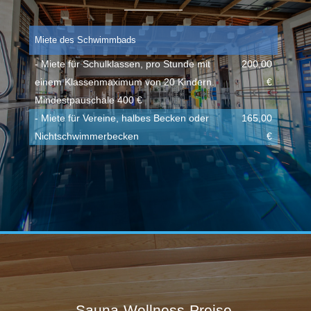
Miete des Schwimmbads
- Miete für Schulklassen, pro Stunde mit
200,00
einem Klassenmaximum von 20 Kindern.
€
Mindestpauschale 400 €
- Miete für Vereine, halbes Becken oder
165,00
Nichtschwimmerbecken
€
Sauna-Wellness-Preise