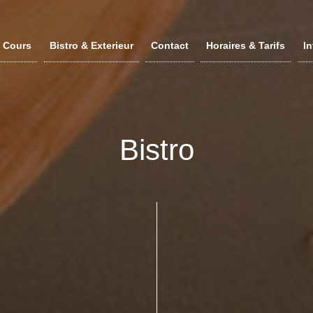
Cours
Bistro & Exterieur
Contact
Horaires & Tarifs
In
Bistro