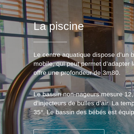
La piscine
Le centre aquatique dispose d’un b
mobile, qui peut permet d’adapter 
offre une profondeur de 3m80.
Le bassin non-nageurs mesure 12,5
d’injecteurs de bulles d’air. La te
35°. Le bassin des bébés est équipé