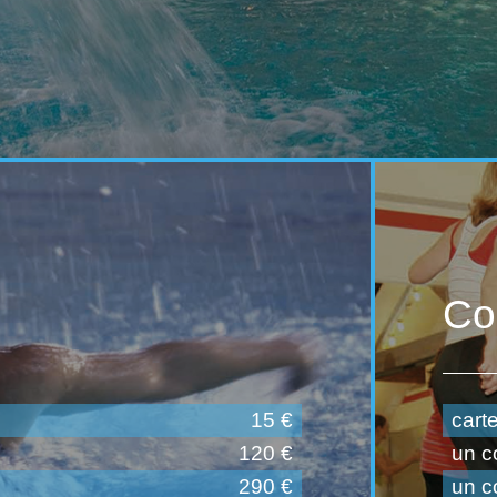
Co
15 €
carte
120 €
un c
290 €
un c