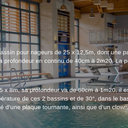
assin pour nageurs de 25 x 12,5m, dont une pa
la profondeur en continu de 40cm à 2m20. La par
 x 8m, sa profondeur va de 60cm à 1m20, il es
mpérature de ces 2 bassins et de 30°, dans le b
 d’une plaque tournante, ainsi que d’un clown d