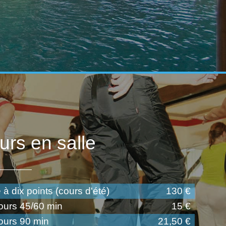
urs en salle
 à dix points (cours d'été)
130 €
ours 45/60 min
15 €
ours 90 min
21,50 €