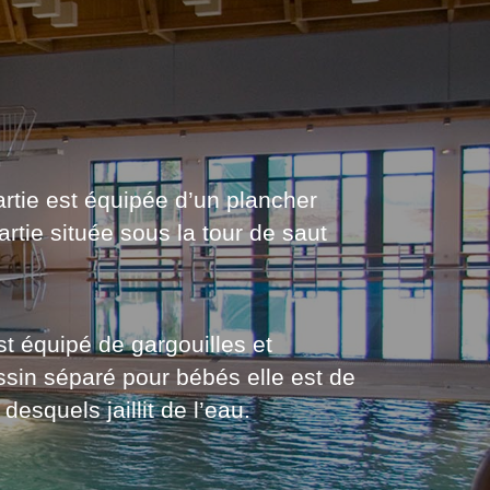
rtie est équipée d’un plancher
tie située sous la tour de saut
t équipé de gargouilles et
assin séparé pour bébés elle est de
esquels jaillit de l’eau.