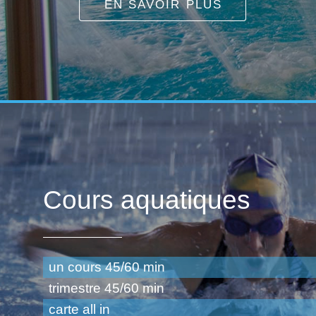
EN SAVOIR PLUS
Cours aquatiques
un cours 45/60 min
trimestre 45/60 min
carte all in